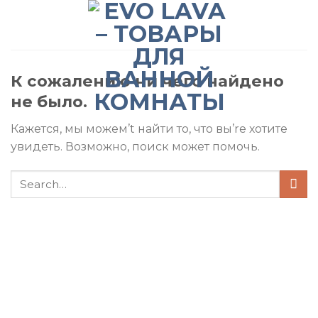
Skip
to
content
К сожалению ни чего найдено
не было.
Кажется, мы можем’t найти то, что вы’re хотите
увидеть. Возможно, поиск может помочь.