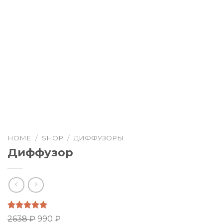
HOME
/
SHOP
/
ДИФФУЗОРЫ
Диффузор
Rated
140
5.00
2638
₽
990
₽