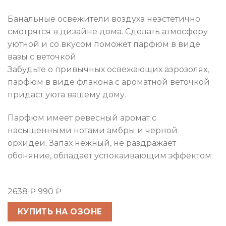
out of 5
based on
customer
Банальные освежители воздуха неэстетично
ratings
смотрятся в дизайне дома. Сделать атмосферу
уютной и со вкусом поможет парфюм в виде
вазы с веточкой.
Забудьте о привычных освежающих аэрозолях,
парфюм в виде флакона с ароматной веточкой
придаст уюта вашему дому.
Парфюм имеет ревесный аромат с
насыщенными нотами амбры и черной
орхидеи. Запах нежный, не раздражает
обоняние, обладает успокаивающим эффектом.
2638
₽
990
₽
КУПИТЬ НА ОЗОНЕ