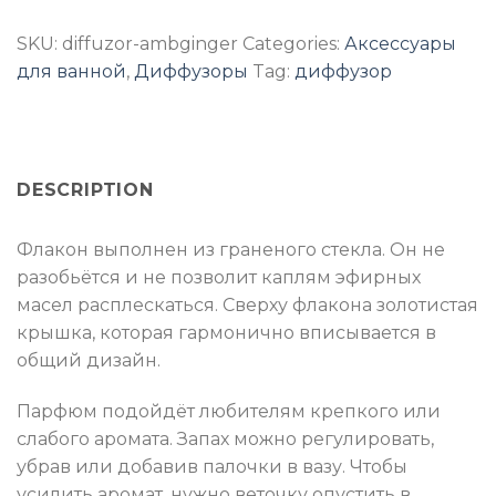
SKU:
diffuzor-ambginger
Categories:
Аксессуары
для ванной
,
Диффузоры
Tag:
диффузор
DESCRIPTION
Флакон выполнен из граненого стекла. Он не
разобьётся и не позволит каплям эфирных
масел расплескаться. Сверху флакона золотистая
крышка, которая гармонично вписывается в
общий дизайн.
Парфюм подойдёт любителям крепкого или
слабого аромата. Запах можно регулировать,
убрав или добавив палочки в вазу. Чтобы
усилить аромат, нужно веточку опустить в